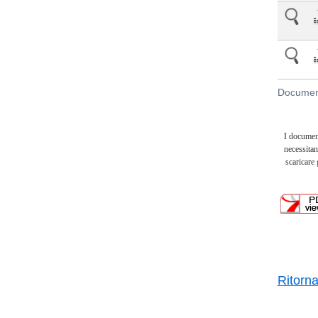
Document
I documen
necessitan
scaricare
Ritorn