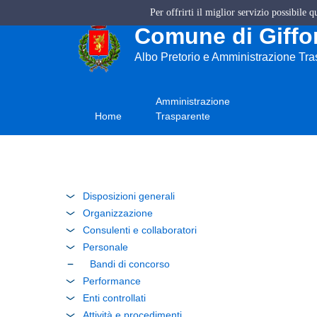
Per offrirti il miglior servizio possibile 
Comune di Giffon
Albo Pretorio e Amministrazione Tr
Amministrazione
Home
Trasparente
Disposizioni generali
Organizzazione
Consulenti e collaboratori
Personale
Bandi di concorso
Performance
Enti controllati
Attività e procedimenti