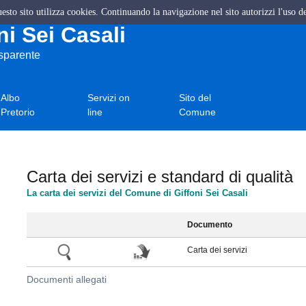
questo sito utilizza cookies. Continuando la navigazione nel sito autorizzi l'uso d
i Sei Casali
asparente
Albo
Servizi on
Sito del
Pretorio
line
Comune
Carta dei servizi e standard di qualità
La carta dei servizi del Comune di Giffoni Sei Casali
Documento
Carta dei servizi
Documenti allegati