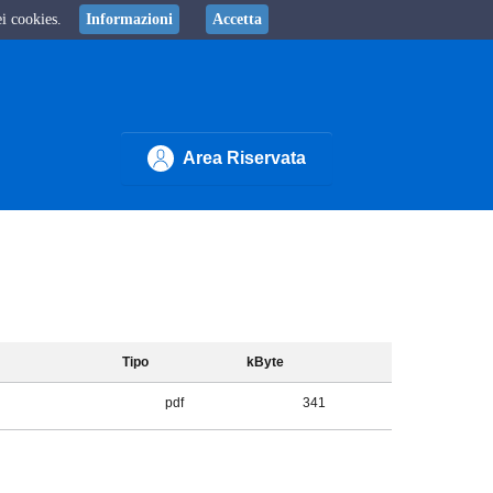
ei cookies.
Informazioni
Accetta
Area Riservata
Tipo
kByte
pdf
341