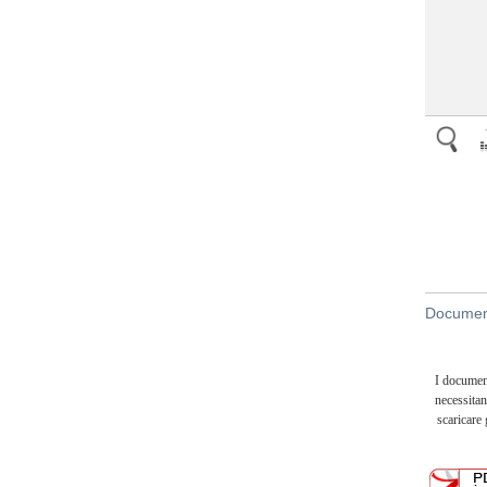
Document
I documen
necessitan
scaricare