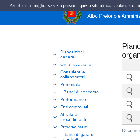
Per offrirti il miglior servizio possibile questo sito utilizza cookies. Cont
Comune di Giffo
Albo Pretorio e Ammini
Piano
Disposizioni
organ
generali
Organizzazione
Consulenti e
collaboratori
Personale
Bandi di concorso
Performance
Enti controllati
Attività e
procedimenti
Provvedimenti
Document
Bandi di gara e
contratti