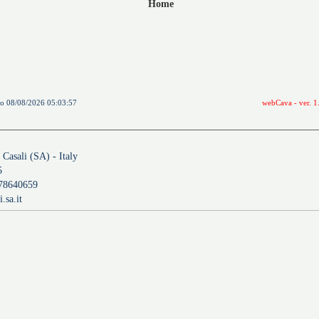
Home
to 08/08/2026 05:03:57
webCava - ver. 1
 Casali (SA) - Italy
5
478640659
.sa.it